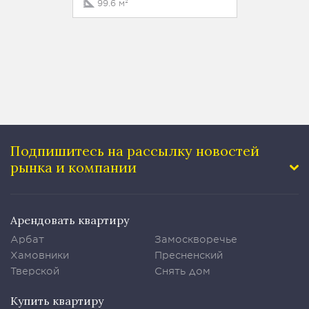
99.6 м²
86 м²
Подпишитесь на рассылку
новостей
рынка и компании
Арендовать квартиру
Арбат
Замоскворечье
Хамовники
Пресненский
Тверской
Снять дом
Купить квартиру