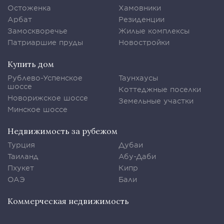
Остоженка
Хамовники
Арбат
Резиденции
Замоскворечье
Жилые комплексы
Патриаршие пруды
Новостройки
Купить дом
Рублево-Успенское
Таунхаусы
шоссе
Коттеджные поселки
Новорижское шоссе
Земельные участки
Минское шоссе
Недвижимость за рубежом
Турция
Дубаи
Таиланд
Абу-Даби
Пхукет
Кипр
ОАЭ
Бали
Коммерческая недвижимость