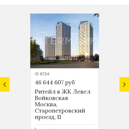
ID 6724
ID 6723
46 644 607 руб
82 497
Ритейл в ЖК Левел
Ритей
Войковская
Войко
Москва,
Москв
Старопетровский
Старо
проезд, 11
проезд