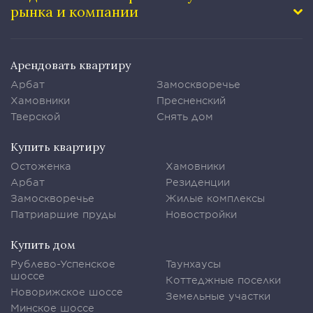
рынка и компании
Арендовать квартиру
Арбат
Замоскворечье
Хамовники
Пресненский
Тверской
Снять дом
Купить квартиру
Остоженка
Хамовники
Арбат
Резиденции
Замоскворечье
Жилые комплексы
Патриаршие пруды
Новостройки
Купить дом
Рублево-Успенское
Таунхаусы
шоссе
Коттеджные поселки
Новорижское шоссе
Земельные участки
Минское шоссе