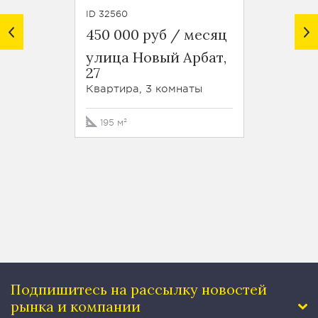
ID 32560
ID 45293
450 000 руб / месяц
330 0
улица Новый Арбат,
1-й
27
Крас
проезд
Квартира, 3 комнаты
Кварти
195 м²
77 м²
Подпишитесь на рассылку
новостей
рынка и компании