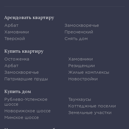
Арендовать квартиру
Арбат
Замоскворечье
Хамовники
Пресненский
Тверской
Снять дом
Купить квартиру
Остоженка
Хамовники
Арбат
Резиденции
Замоскворечье
Жилые комплексы
Патриаршие пруды
Новостройки
Купить дом
Рублево-Успенское
Таунхаусы
шоссе
Коттеджные поселки
Новорижское шоссе
Земельные участки
Минское шоссе