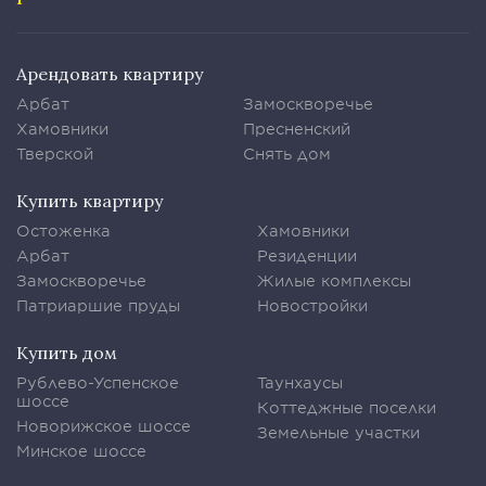
Арендовать квартиру
Арбат
Замоскворечье
Хамовники
Пресненский
Тверской
Снять дом
Купить квартиру
Остоженка
Хамовники
Арбат
Резиденции
Замоскворечье
Жилые комплексы
Патриаршие пруды
Новостройки
Купить дом
Рублево-Успенское
Таунхаусы
шоссе
Коттеджные поселки
Новорижское шоссе
Земельные участки
Минское шоссе