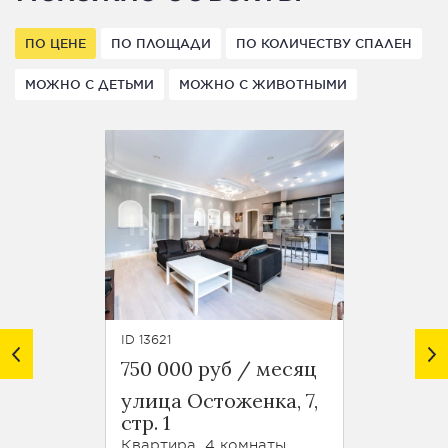
ПО ЦЕНЕ
ПО ПЛОЩАДИ
ПО КОЛИЧЕСТВУ СПАЛЕН
МОЖНО С ДЕТЬМИ
МОЖНО С ЖИВОТНЫМИ
ID 13621
ID 46345
750 000 руб / месяц
657 3
улица Остоженка, 7,
улица
стр. 1
Пилюг
Квартира, 4 комнаты
Кварти