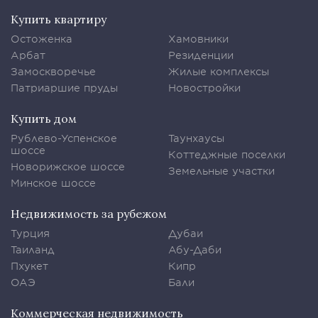
Купить квартиру
Остоженка
Хамовники
Арбат
Резиденции
Замоскворечье
Жилые комплексы
Патриаршие пруды
Новостройки
Купить дом
Рублево-Успенское
Таунхаусы
шоссе
Коттеджные поселки
Новорижское шоссе
Земельные участки
Минское шоссе
Недвижимость за рубежом
Турция
Дубаи
Таиланд
Абу-Даби
Пхукет
Кипр
ОАЭ
Бали
Коммерческая недвижимость