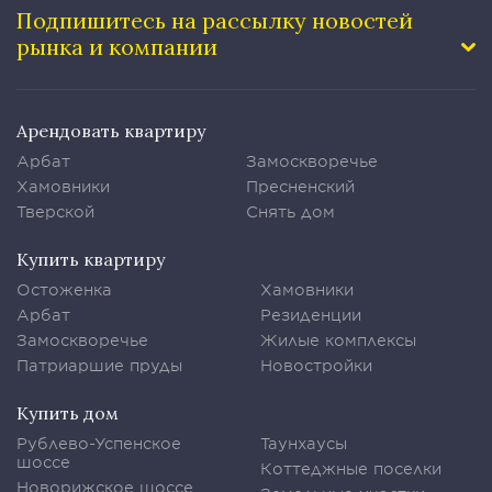
Подпишитесь на рассылку
новостей
рынка и компании
Арендовать квартиру
Арбат
Замоскворечье
Хамовники
Пресненский
Тверской
Снять дом
Купить квартиру
Остоженка
Хамовники
Арбат
Резиденции
Замоскворечье
Жилые комплексы
Патриаршие пруды
Новостройки
Купить дом
Рублево-Успенское
Таунхаусы
шоссе
Коттеджные поселки
Новорижское шоссе