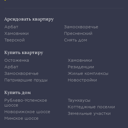
Арендовать квартиру
Арбат
Замоскворечье
Хамовники
Пресненский
Тверской
Снять дом
Купить квартиру
Остоженка
Хамовники
Арбат
Резиденции
Замоскворечье
Жилые комплексы
Патриаршие пруды
Новостройки
Купить дом
Рублево-Успенское
Таунхаусы
шоссе
Коттеджные поселки
Новорижское шоссе
Земельные участки
Минское шоссе