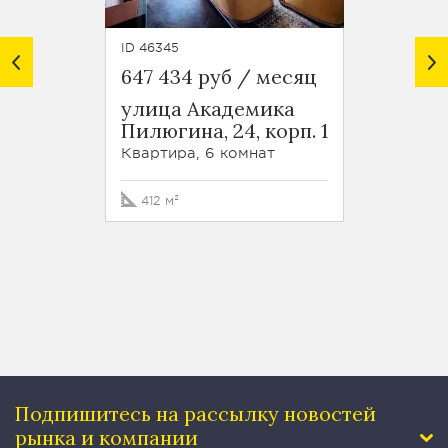
ID 46345
ID 29117
647 434 руб / месяц
695 0
улица Академика
ЖК Д
Пилюгина, 24, корп. 1
усадь
Зубов
Квартира, 6 комнат
Кварти
412 м²
170 м
Подпишитесь на рассылку
новостей
рынка и компании