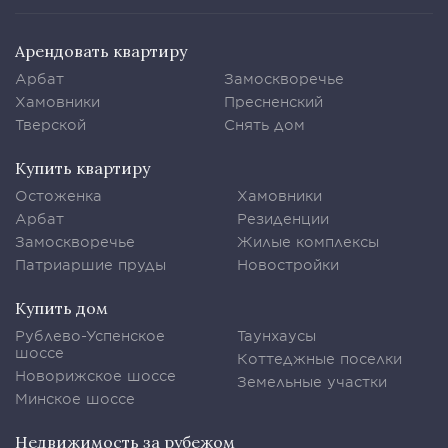
Арендовать квартиру
Арбат
Замоскворечье
Хамовники
Пресненский
Тверской
Снять дом
Купить квартиру
Остоженка
Хамовники
Арбат
Резиденции
Замоскворечье
Жилые комплексы
Патриаршие пруды
Новостройки
Купить дом
Рублево-Успенское
Таунхаусы
шоссе
Коттеджные поселки
Новорижское шоссе
Земельные участки
Минское шоссе
Недвижимость за рубежом