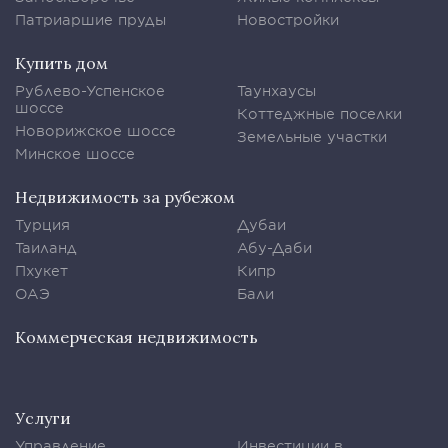
Патриаршие пруды
Новостройки
Купить дом
Рублево-Успенское
Таунхаусы
шоссе
Коттеджные поселки
Новорижское шоссе
Земельные участки
Минское шоссе
Недвижимость за рубежом
Турция
Дубаи
Таиланд
Абу-Даби
Пхукет
Кипр
ОАЭ
Бали
Коммерческая недвижимость
Услуги
Управление
Инвестиции в