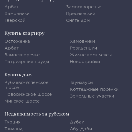
Арбат
Замоскворечье
Хамовники
Пресненский
Тверской
Снять дом
Купить квартиру
Остоженка
Хамовники
Арбат
Резиденции
Замоскворечье
Жилые комплексы
Патриаршие пруды
Новостройки
Купить дом
Рублево-Успенское
Таунхаусы
шоссе
Коттеджные поселки
Новорижское шоссе
Земельные участки
Минское шоссе
Недвижимость за рубежом
Турция
Дубаи
Таиланд
Абу-Даби