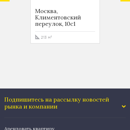
Ритей
Москва,
город
Климентовский
Москв
переулок, 10с1
Солян
213 м²
101.1 м
Подпишитесь на рассылку
новостей
рынка и компании
Арендовать квартиру