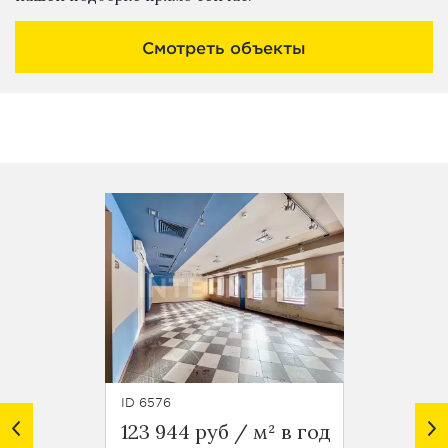
Смотреть объекты
ID 6576
ID 4178
123 944 руб / м² в год
89 021