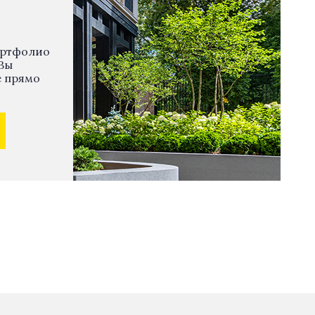
ортфолио
Вы
е прямо