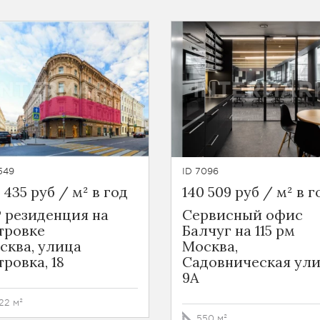
549
ID 7096
 435 руб / м² в год
140 509 руб / м² в г
P резиденция на
Сервисный офис
тровке
Балчуг на 115 рм
сква, улица
Москва,
ровка, 18
Садовническая ули
9А
22 м²
550 м²