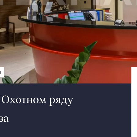
Ы
 Охотном ряду
ва