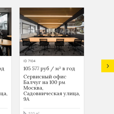
ID 7104
ID 6160
од
105 577 руб / м² в год
119 522
Сервисный офис
Стрит-
Балчуг на 100 рм
м.Тург
Москва,
Москва
ца,
Садовническая улица,
Рожде
9А
бульва
520 м²
75.3 м²