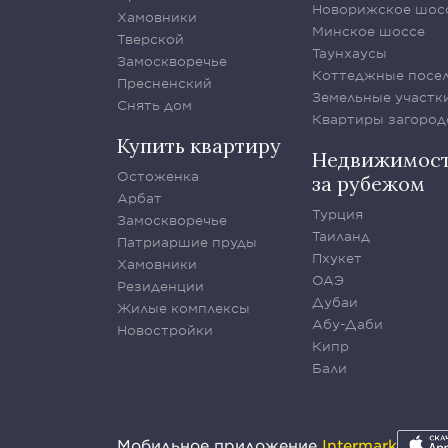
Новорижское шос
Хамовники
Минское шоссе
Тверской
Таунхаусы
Замоскворечье
Коттеджные посе
Пресненский
Земельные участк
Снять дом
Квартиры загород
Купить квартиру
Недвижимос
Остоженка
за рубежом
Арбат
Турция
Замоскворечье
Таиланд
Патриаршие пруды
Пхукет
Хамовники
ОАЭ
Резиденции
Дубаи
Жилые комплексы
Абу-Даби
Новостройки
Кипр
Бали
Мобильное приложение
Intermark