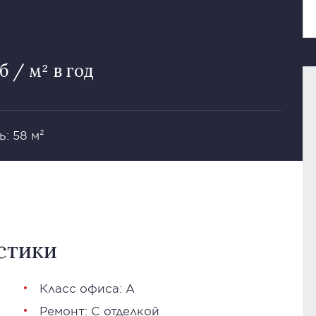
уб / м² в год
: 58 м²
стики
Класс офиса: А
Ремонт: С отделкой