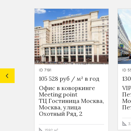
ID 7191
ID 5
105 528 руб / м² в год
130
Офис в коворкинге
VI
Meeting point
Пе
ТЦ Гостиница Москва,
Мо
Москва, улица
Пет
Охотный Ряд, 2
3
1592 м²