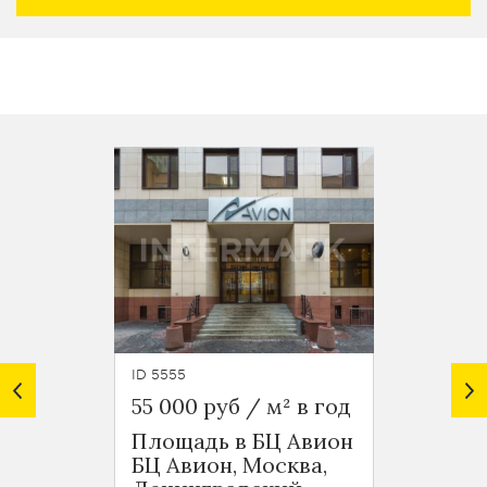
ID 5555
ID 5082
55 000 руб / м² в год
57 000
Площадь в БЦ Авион
Офис 
БЦ Авион, Москва,
БЦ Ар