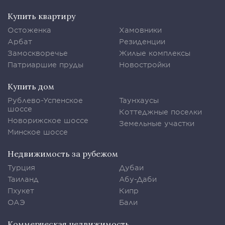
Купить квартиру
Остоженка
Хамовники
Арбат
Резиденции
Замоскворечье
Жилые комплексы
Патриаршие пруды
Новостройки
Купить дом
Рублево-Успенское
Таунхаусы
шоссе
Коттеджные поселки
Новорижское шоссе
Земельные участки
Минское шоссе
Недвижимость за рубежом
Турция
Дубаи
Таиланд
Абу-Даби
Пхукет
Кипр
ОАЭ
Бали
Коммерческая недвижимость