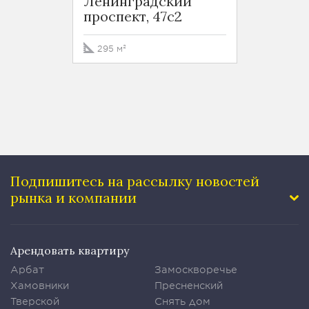
Ленинградский
Лени
проспект, 47с2
просп
295 м²
1282 
Подпишитесь на рассылку
новостей
рынка и компании
Арендовать квартиру
Арбат
Замоскворечье
Хамовники
Пресненский
Тверской
Снять дом