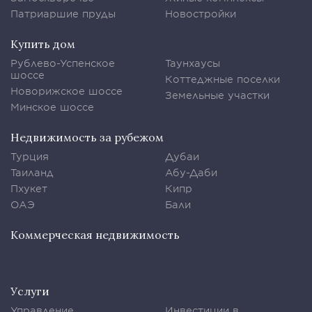
Патриаршие пруды
Новостройки
Купить дом
Рублево-Успенское
Таунхаусы
шоссе
Коттеджные поселки
Новорижское шоссе
Земельные участки
Минское шоссе
Недвижимость за рубежом
Турция
Дубаи
Таиланд
Абу-Даби
Пхукет
Кипр
ОАЭ
Бали
Коммерческая недвижимость
Услуги
Управление
Инвестиции в