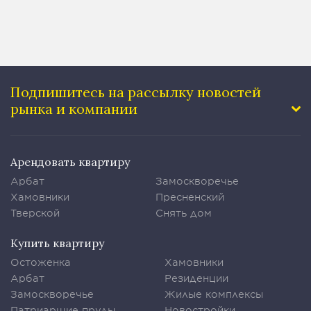
Подпишитесь на рассылку
новостей
рынка и компании
Арендовать квартиру
Арбат
Замоскворечье
Хамовники
Пресненский
Тверской
Снять дом
Купить квартиру
Остоженка
Хамовники
Арбат
Резиденции
Замоскворечье
Жилые комплексы
Патриаршие пруды
Новостройки