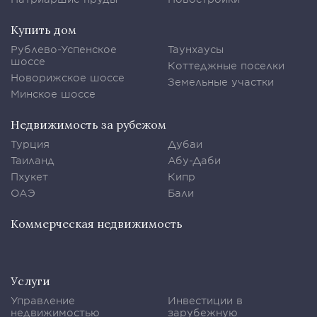
Купить дом
Рублево-Успенское
Таунхаусы
шоссе
Коттеджные поселки
Новорижское шоссе
Земельные участки
Минское шоссе
Недвижимость за рубежом
Турция
Дубаи
Таиланд
Абу-Даби
Пхукет
Кипр
ОАЭ
Бали
Коммерческая недвижимость
Услуги
Управление
Инвестиции в
недвижимостью
зарубежную