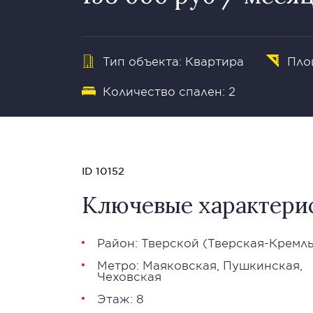
Тип объекта: Квартира
Пло
Количество спален: 2
ID 10152
Ключевые характери
Район:
Тверской
(Тверская-Кремль
Метро:
Маяковская
,
Пушкинская
,
Чеховская
Этаж: 8