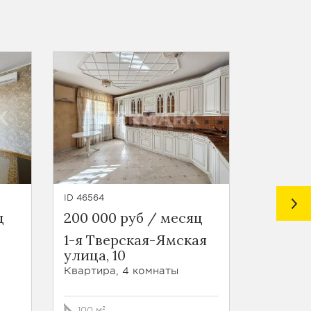
ID 46564
ID 47255
ц
200 000 руб / месяц
230 00
1-я Тверская-Ямская
Шпалер
улица, 10
Квартира
Квартира, 4 комнаты
301.4 м²
100 м²