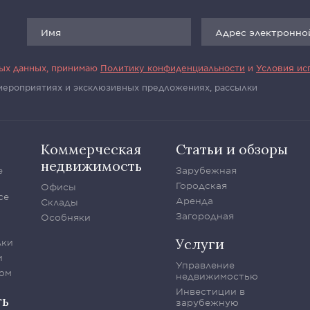
ных данных, принимаю
Политику конфиденциальности
и
Условия ис
 мероприятиях и эксклюзивных предложениях, рассылки
Коммерческая
Статьи и обзоры
недвижимость
е
Зарубежная
Городская
Офисы
се
Аренда
Склады
Загородная
Особняки
Услуги
лки
и
Управление
ом
недвижимостью
Инвестиции в
ть
зарубежную