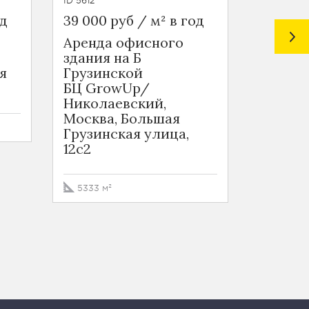
ID 5612
ID 4532
од
39 000 руб / м² в год
39 700 
Аренда офисного
Офис в
здания на Б
Шмито
я
Грузинской
БЦ в 
БЦ GrowUp/
проезде
Николаевский,
Шмитов
Москва, Большая
3с3
Грузинская улица,
12с2
453.4 м
5333 м²