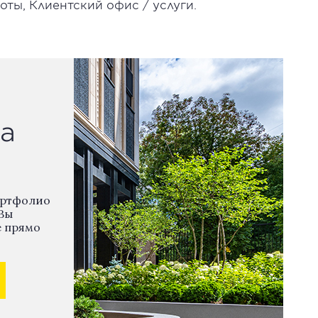
оты, Клиентский офис / услуги.
а
ортфолио
Вы
е прямо