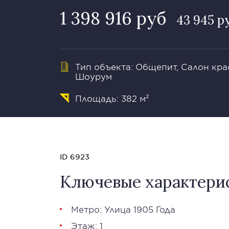
1 398 916 руб
43 945 р
Тип объекта: Общепит, Салон кра
Шоурум
Площадь: 382 м²
ID 6923
Ключевые характери
Метро: Улица 1905 Года
Этаж: 1