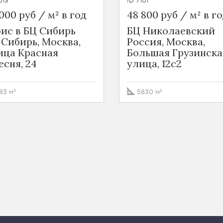
013
ID 7101
000 руб / м² в год
48 800 руб / м² в г
ис в БЦ Сибирь
БЦ Николаевский
 Сибирь, Москва,
Россия, Москва,
ица Красная
Большая Грузинска
есня, 24
улица, 12с2
83 м²
5830 м²