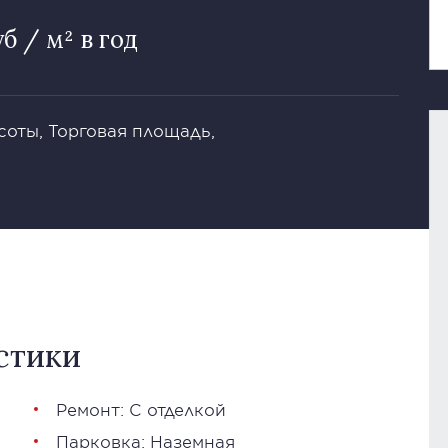
уб / м² в год
соты, Торговая площадь,
стики
Ремонт: С отделкой
Парковка: Наземная