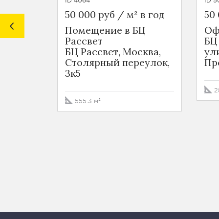
ID 4064
ID 5
50 000 руб / м² в год
50 
Помещение в БЦ
Оф
Рассвет
БЦ
БЦ Рассвет, Москва,
ул
Столярный переулок,
Пр
3к5
2
555.3 м²