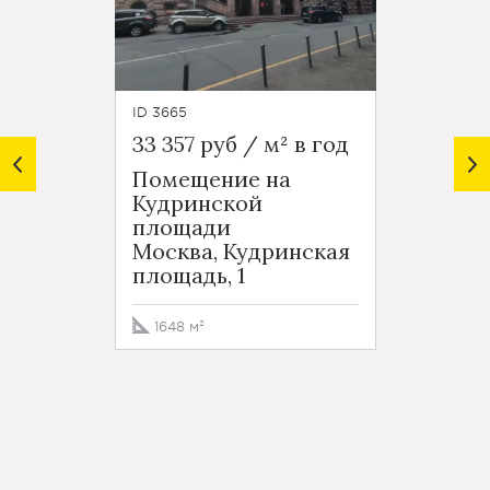
ID 3665
ID 5547
33 357 руб / м² в год
31 927
Помещение на
Офис
Кудринской
переу
площади
БЦ О
Москва, Кудринская
Плаза
площадь, 1
Оруж
переу
1648 м²
327 м