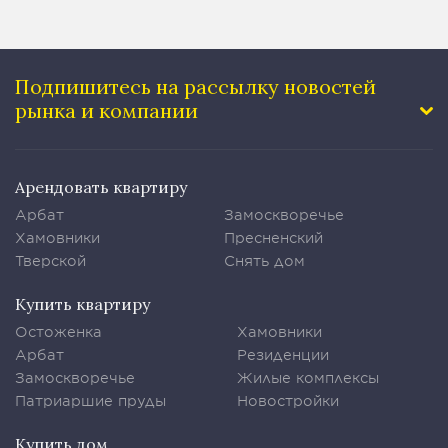
Подпишитесь на рассылку
новостей
рынка и компании
Арендовать квартиру
Арбат
Замоскворечье
Хамовники
Пресненский
Тверской
Снять дом
Купить квартиру
Остоженка
Хамовники
Арбат
Резиденции
Замоскворечье
Жилые комплексы
Патриаршие пруды
Новостройки
Купить дом