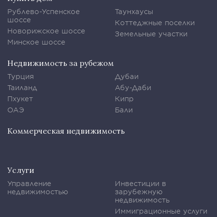
Рублево-Успенское
Таунхаусы
шоссе
Коттеджные поселки
Новорижское шоссе
Земельные участки
Минское шоссе
Недвижимость за рубежом
Турция
Дубаи
Таиланд
Абу-Даби
Пхукет
Кипр
ОАЭ
Бали
Коммерческая недвижимость
Услуги
Управление
Инвестиции в
недвижимостью
зарубежную
недвижимость
Иммиграционные услуги