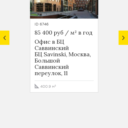
ID 6746
ID 7141
85 400 руб / м² в год
75 000
Офис в БЦ
Офис 
Саввинский
(Cавв
БЦ Savinski, Москва,
Москв
Большой
Савв
Саввинский
переул
переулок, 11
269 м
400.9 м²