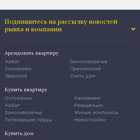
Подпишитесь на рассылку
новостей
рынка и компании
Арендовать квартиру
Арбат
Замоскворечье
Хамовники
Пресненский
Тверской
Снять дом
Купить квартиру
Остоженка
Хамовники
Арбат
Резиденции
Замоскворечье
Жилые комплексы
Патриаршие пруды
Новостройки
Купить дом