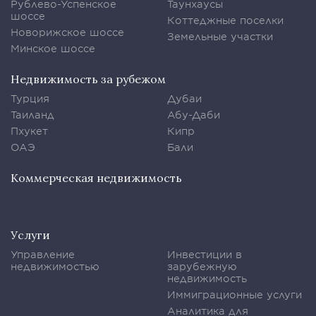
Рублево-Успенское
Таунхаусы
шоссе
Коттеджные поселки
Новорижское шоссе
Земельные участки
Минское шоссе
Недвижимость за рубежом
Турция
Дубаи
Таиланд
Абу-Даби
Пхукет
Кипр
ОАЭ
Бали
Коммерческая недвижимость
Услуги
Управление
Инвестиции в
недвижимостью
зарубежную
недвижимость
Иммиграционные услуги
Аналитика для