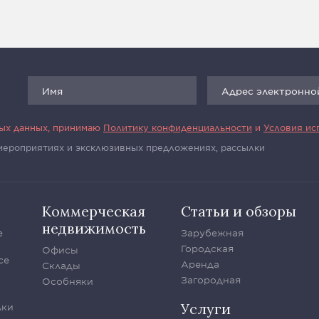
ных данных, принимаю
Политику конфиденциальности
и
Условия ис
 мероприятиях и эксклюзивных предложениях, рассылки
Коммерческая
Статьи и обзоры
недвижимость
е
Зарубежная
Городская
Офисы
се
Аренда
Склады
Загородная
Особняки
Услуги
лки