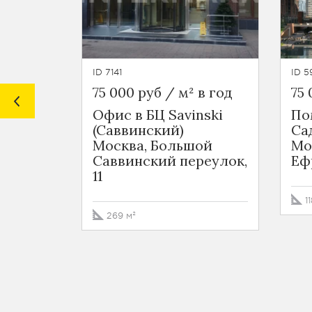
ID 7141
ID 5
75 000 руб / м² в год
75 
Офис в БЦ Savinski
По
(Cаввинский)
Са
Москва, Большой
Мо
Саввинский переулок,
Еф
11
1
269 м²