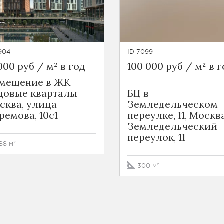
904
ID 7099
000 руб / м² в год
100 000 руб / м² в 
мещение в ЖК
довые кварталы
БЦ в
сква, улица
Земледельческом
ремова, 10с1
переулке, 11, Москва
Земледельческий
переулок, 11
188 м²
300 м²