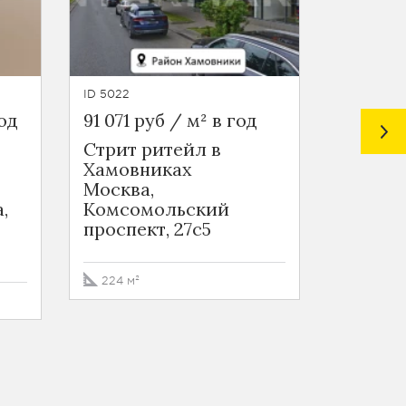
ID 5022
ID 5630
год
91 071 руб / м² в год
70 000 
Стрит ритейл в
Офис н
Хамовниках
бульва
Москва,
Москва
,
Комсомольский
бульвар
проспект, 27с5
1029.9 
224 м²