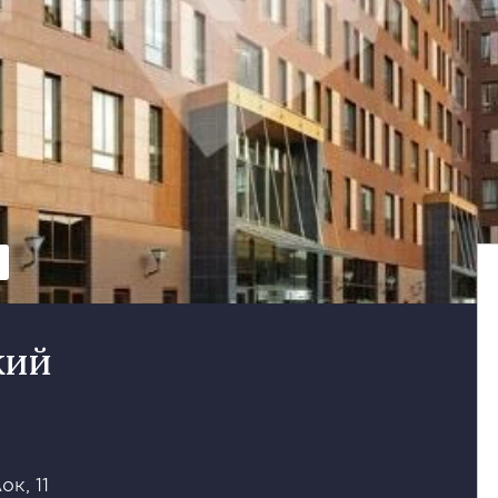
кий
к, 11