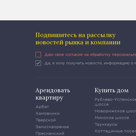
Подпишитесь на рассылку
новостей рынка и компании
Даю свое согласие на обработку персональ
Да, я хочу получать новости, информацию о
Арендовать
Купить дом
квартиру
Рублево-Успенско
шоссе
Арбат
Новорижское шос
Хамовники
Минское шоссе
Тверской
Таунхаусы
Замоскворечье
Коттеджные посе
Пресненский