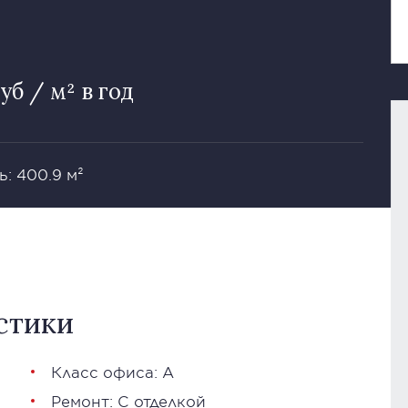
уб / м² в год
: 400.9 м²
стики
Класс офиса: А
Ремонт: С отделкой