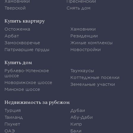
Хамовники
Пресненский
Тверской
Снять дом
Купить квартиру
Остоженка
Хамовники
Арбат
Резиденции
Замоскворечье
Жилые комплексы
Патриаршие пруды
Новостройки
Купить дом
Рублево-Успенское
Таунхаусы
шоссе
Коттеджные поселки
Новорижское шоссе
Земельные участки
Минское шоссе
Недвижимость за рубежом
Турция
Дубаи
Таиланд
Абу-Даби
Пхукет
Кипр
ОАЭ
Бали