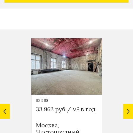
ID 5118
ID 6520
33 962 руб / м² в год
30 754
Офис 
Москва,
Соле
Чистопрудный
Москв