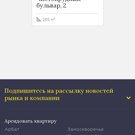
бульвар, 2
Чаплы
265 м²
318.5 
Подпишитесь на рассылку
новостей
рынка и компании
Арендовать квартиру
Арбат
Замоскворечье