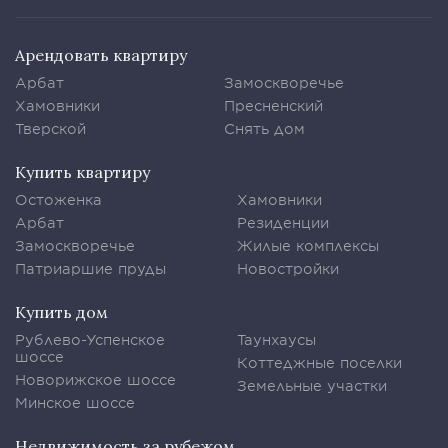
Арендовать квартиру
Арбат
Замоскворечье
Хамовники
Пресненский
Тверской
Снять дом
Купить квартиру
Остоженка
Хамовники
Арбат
Резиденции
Замоскворечье
Жилые комплексы
Патриаршие пруды
Новостройки
Купить дом
Рублево-Успенское
Таунхаусы
шоссе
Коттеджные поселки
Новорижское шоссе
Земельные участки
Минское шоссе
Недвижимость за рубежом