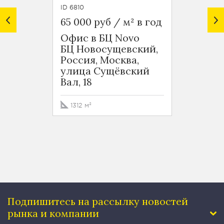
ID 6810
ID 3540
65 000 руб / м² в год
60 840
Офис в БЦ Novo
Офис 
БЦ Новосущевский,
БЦ Дв
Россия, Москва,
улица
улица Сущёвский
12к1А
Вал, 18
1315 м
1312 м²
Подпишитесь на рассылку
новостей
рынка и компании