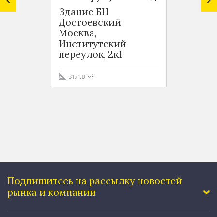
Здание БЦ
Здани
Достоевский
Дост
Москва,
Москв
Институтский
Инсти
переулок, 2к1
переу
3171.8 м²
795.8
Подпишитесь на рассылку
новостей
рынка и компании