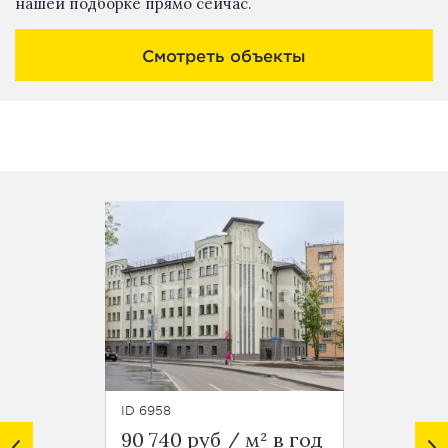
нашей подборке прямо сейчас.
Смотреть объекты
ID 6958
ID 6954
90 740 руб / м² в год
97 940