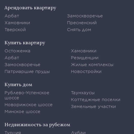
Арендовать квартиру
Арбат
Замоскворечье
Хамовники
Пресненский
Тверской
Снять дом
Купить квартиру
Остоженка
Хамовники
Арбат
Резиденции
Замоскворечье
Жилые комплексы
Патриаршие пруды
Новостройки
Купить дом
Рублево-Успенское
Таунхаусы
шоссе
Коттеджные поселки
Новорижское шоссе
Земельные участки
Минское шоссе
Недвижимость за рубежом
Турция
Дубаи