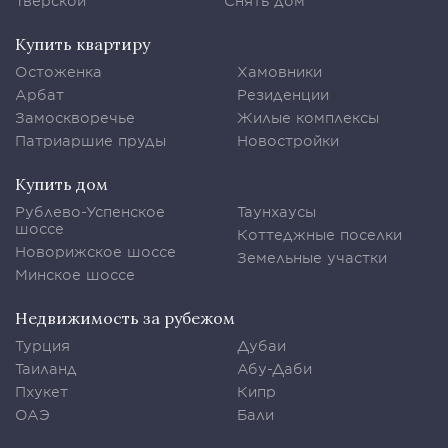
Тверской
Снять дом
Купить квартиру
Остоженка
Хамовники
Арбат
Резиденции
Замоскворечье
Жилые комплексы
Патриаршие пруды
Новостройки
Купить дом
Рублево-Успенское
Таунхаусы
шоссе
Коттеджные поселки
Новорижское шоссе
Земельные участки
Минское шоссе
Недвижимость за рубежом
Турция
Дубаи
Таиланд
Абу-Даби
Пхукет
Кипр
ОАЭ
Бали