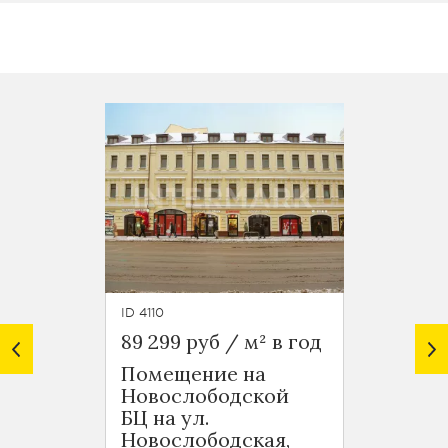
ID 4110
ID 5847
89 299 руб / м² в год
90 220
Помещение на
Офис
Новослободской
Делег
БЦ на ул.
Москв
Новослободская,
Щеми