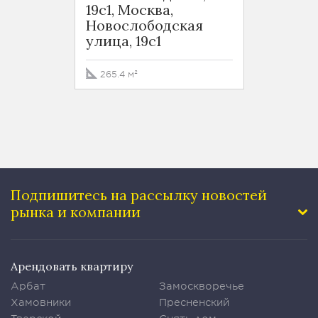
19с1, Москва,
переу
Новослободская
улица, 19с1
4100 
265.4 м²
Подпишитесь на рассылку
новостей
рынка и компании
Арендовать квартиру
Арбат
Замоскворечье
Хамовники
Пресненский