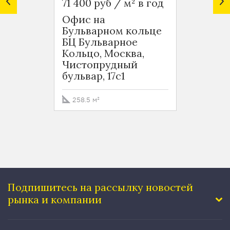
71 400 руб / м² в год
62 590
Офис на
Ритей
Бульварном кольце
Москв
БЦ Бульварное
Покро
Кольцо, Москва,
Чистопрудный
111.2 м
бульвар, 17с1
258.5 м²
Подпишитесь на рассылку
новостей
рынка и компании