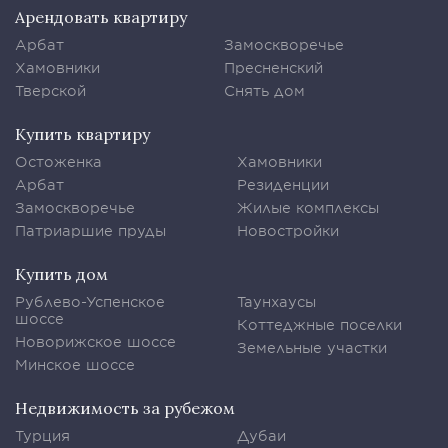
Арендовать квартиру
Арбат
Замоскворечье
Хамовники
Пресненский
Тверской
Снять дом
Купить квартиру
Остоженка
Хамовники
Арбат
Резиденции
Замоскворечье
Жилые комплексы
Патриаршие пруды
Новостройки
Купить дом
Рублево-Успенское
Таунхаусы
шоссе
Коттеджные поселки
Новорижское шоссе
Земельные участки
Минское шоссе
Недвижимость за рубежом
Турция
Дубаи