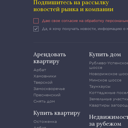
Подпишитесь на рассылку
новостей рынка и компании
Даю свое согласие на обработку персональ
Да, я хочу получать новости, информацию о
Арендовать
Купить дом
квартиру
Рублево-Успенско
шоссе
Арбат
Новорижское шос
Хамовники
Минское шоссе
Тверской
Таунхаусы
Замоскворечье
Коттеджные посе
Пресненский
Земельные участк
Снять дом
Квартиры загород
Купить квартиру
Недвижимос
Остоженка
за рубежом
Арбат