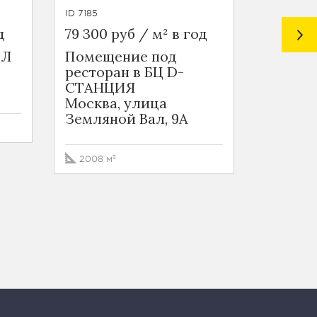
ID 7185
ID 6898
д
79 300 руб / м² в год
62 590 
ЕЛ
Помещение под
Ритейл
ресторан в БЦ D-
Москва
СТАНЦИЯ
Покров
Москва, улица
Земляной Вал, 9А
111.2 м²
2008 м²