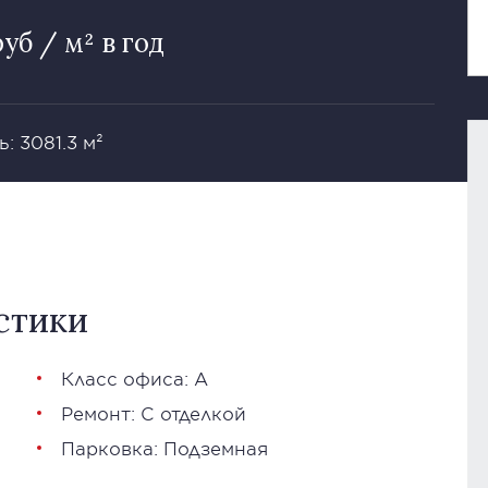
руб / м² в год
: 3081.3 м²
стики
Класс офиса: А
Ремонт: С отделкой
Парковка: Подземная