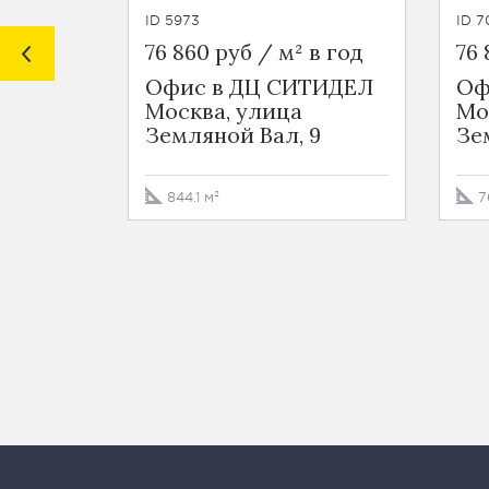
ID 5973
ID 7
76 860 руб / м² в год
76 
Офис в ДЦ СИТИДЕЛ
Оф
Москва, улица
Мо
Земляной Вал, 9
Зе
844.1 м²
7