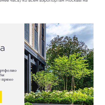
нее часа) ко всем аэропортам Москвы на
а
ортфолио
Вы
е прямо