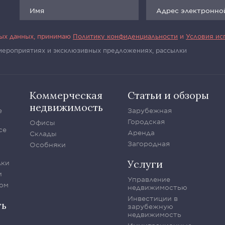
ных данных, принимаю
Политику конфиденциальности
и
Условия ис
 мероприятиях и эксклюзивных предложениях, рассылки
Коммерческая
Статьи и обзоры
недвижимость
е
Зарубежная
Городская
Офисы
се
Аренда
Склады
Загородная
Особняки
Услуги
лки
и
Управление
ом
недвижимостью
Инвестиции в
ть
зарубежную
недвижимость