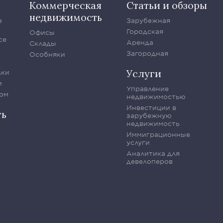
Коммерческая
Статьи и обзоры
недвижимость
е
Зарубежная
Городская
Офисы
се
Аренда
Склады
Загородная
Особняки
Услуги
лки
и
Управление
ом
недвижимостью
Инвестиции в
ть
зарубежную
недвижимость
Иммиграционные
услуги
Аналитика для
девелоперов