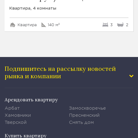
Квартира, 4 комнаты
Квартира
140 м²
3
2
Подпишитесь на рассылку
новостей
рынка и компании
Арендовать квартиру
Арбат
Замоскворечье
Хамовники
Пресненский
Тверской
Снять дом
Купить квартиру