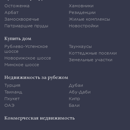
Остоженка
Хамовники
Арбат
Резиденции
Замоскворечье
Жилые комплексы
Патриаршие пруды
Новостройки
Купить дом
Рублево-Успенское
Таунхаусы
шоссе
Коттеджные поселки
Новорижское шоссе
Земельные участки
Минское шоссе
Недвижимость за рубежом
Турция
Дубаи
Таиланд
Абу-Даби
Пхукет
Кипр
ОАЭ
Бали
Коммерческая недвижимость