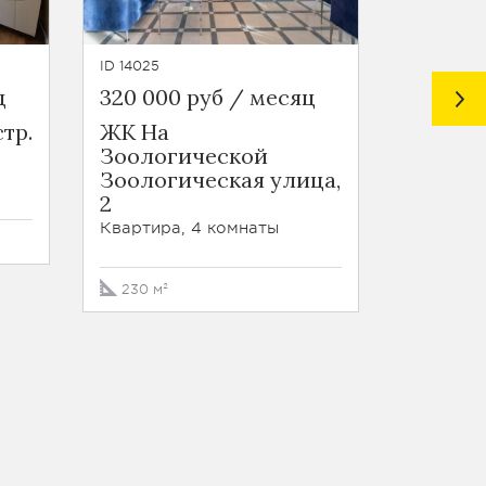
ID 14025
ID 28377
ц
320 000 руб / месяц
450 00
стр.
ЖК На
Курсов
Зоологической
8/2
Зоологическая улица,
Квартира
2
Квартира, 4 комнаты
215 м²
230 м²