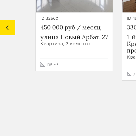
ID 32560
ID 4
450 000 руб / месяц
33
улица Новый Арбат, 27
1-й
Кр
Квартира, 3 комнаты
про
Ква
195 м²
7