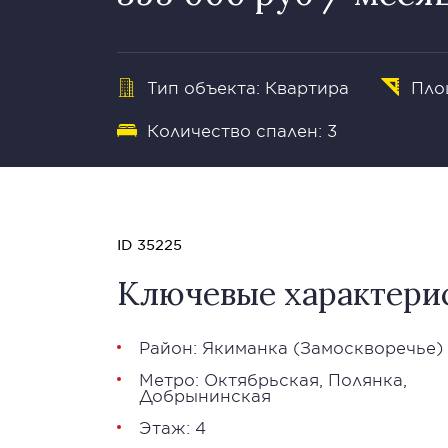
Тип объекта: Квартира
Пло
Количество спален: 3
ID 35225
Ключевые характери
Район:
Якиманка
(Замоскворечье)
Метро:
Октябрьская
,
Полянка
,
Добрынинская
Этаж: 4