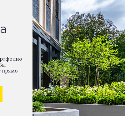
а
ортфолио
Вы
е прямо