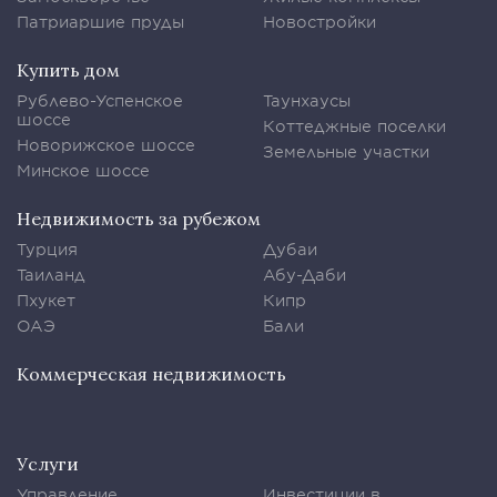
Патриаршие пруды
Новостройки
Купить дом
Рублево-Успенское
Таунхаусы
шоссе
Коттеджные поселки
Новорижское шоссе
Земельные участки
Минское шоссе
Недвижимость за рубежом
Турция
Дубаи
Таиланд
Абу-Даби
Пхукет
Кипр
ОАЭ
Бали
Коммерческая недвижимость
Услуги
Управление
Инвестиции в