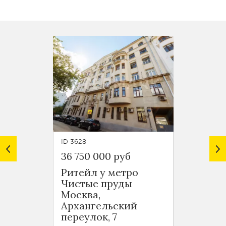
ID 3628
ID 6973
36 750 000 руб
32 00
Ритейл у метро
Вайлд
Чистые пруды
метр
Москва,
Москв
Архангельский
Сухар
переулок, 7
площа