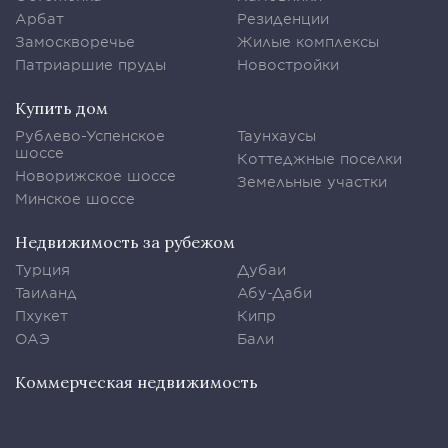
Арбат
Резиденции
Замоскворечье
Жилые комплексы
Патриаршие пруды
Новостройки
Купить дом
Рублево-Успенское
Таунхаусы
шоссе
Коттеджные поселки
Новорижское шоссе
Земельные участки
Минское шоссе
Недвижимость за рубежом
Турция
Дубаи
Таиланд
Абу-Даби
Пхукет
Кипр
ОАЭ
Бали
Коммерческая недвижимость