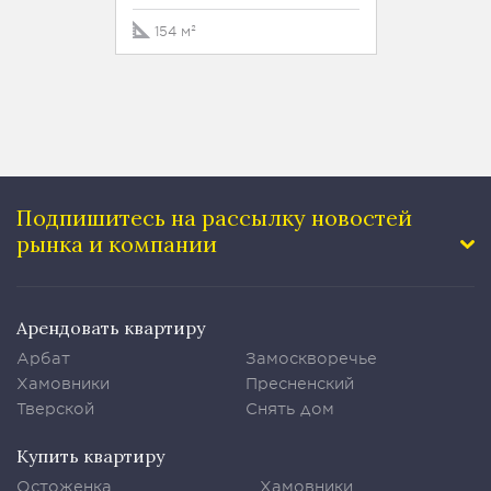
154 м²
112 м²
Подпишитесь на рассылку
новостей
рынка и компании
Арендовать квартиру
Арбат
Замоскворечье
Хамовники
Пресненский
Тверской
Снять дом
Купить квартиру
Остоженка
Хамовники