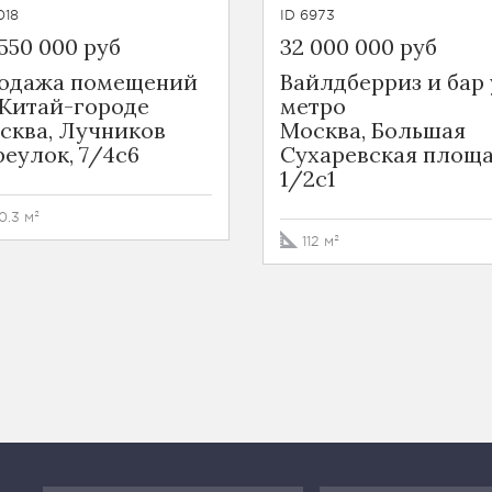
018
ID 6973
550 000 руб
32 000 000 руб
одажа помещений
Вайлдберриз и бар 
 Китай-городе
метро
сква, Лучников
Москва, Большая
реулок, 7/4с6
Сухаревская площа
1/2с1
0.3 м²
112 м²