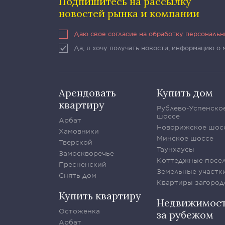
Подпишитесь на рассылку
новостей рынка и компании
Даю свое согласие на обработку персональ
Да, я хочу получать новости, информацию о
Арендовать
Купить дом
квартиру
Рублево-Успенско
шоссе
Арбат
Новорижское шос
Хамовники
Минское шоссе
Тверской
Таунхаусы
Замоскворечье
Коттеджные посе
Пресненский
Земельные участк
Снять дом
Квартиры загород
Купить квартиру
Недвижимос
Остоженка
за рубежом
Арбат