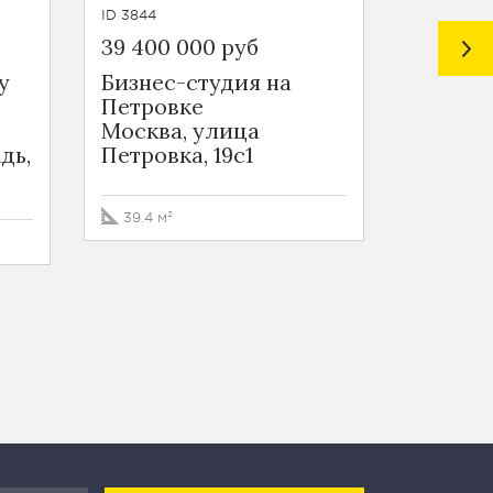
ID 3844
ID 3843
39 400 000 руб
33 960 
у
Бизнес-студия на
Бизнес
Петровке
Петров
Москва, улица
Москва
дь,
Петровка, 19с1
Петровк
39.4 м²
28.3 м²