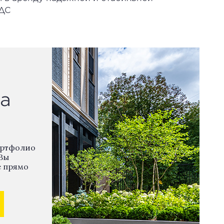
НДС
а
ортфолио
Вы
е прямо