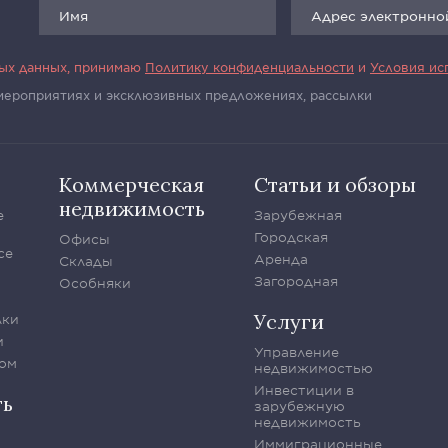
ных данных, принимаю
Политику конфиденциальности
и
Условия ис
 мероприятиях и эксклюзивных предложениях, рассылки
Коммерческая
Статьи и обзоры
недвижимость
е
Зарубежная
Городская
Офисы
се
Аренда
Склады
Загородная
Особняки
Услуги
лки
и
Управление
ом
недвижимостью
Инвестиции в
ть
зарубежную
недвижимость
Иммиграционные