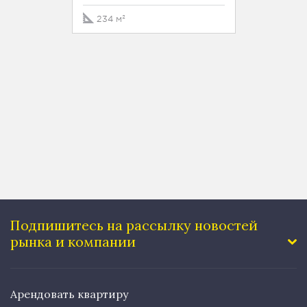
Това
Рябов
234 м²
Ману
Москв
Холо
переу
137.5 
Подпишитесь на рассылку
новостей
рынка и компании
Арендовать квартиру