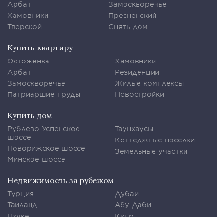
Арбат
Замоскворечье
Хамовники
Пресненский
Тверской
Снять дом
Купить квартиру
Остоженка
Хамовники
Арбат
Резиденции
Замоскворечье
Жилые комплексы
Патриаршие пруды
Новостройки
Купить дом
Рублево-Успенское
Таунхаусы
шоссе
Коттеджные поселки
Новорижское шоссе
Земельные участки
Минское шоссе
Недвижимость за рубежом
Турция
Дубаи
Таиланд
Абу-Даби
Пхукет
Кипр