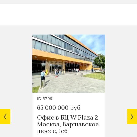
ID 5799
ID 5170
65 000 000 руб
68 75
Офис в БЦ W Plaza 2
Офис 
Москва, Варшавское
Ману
шоссе, 1с6
БЦ Де