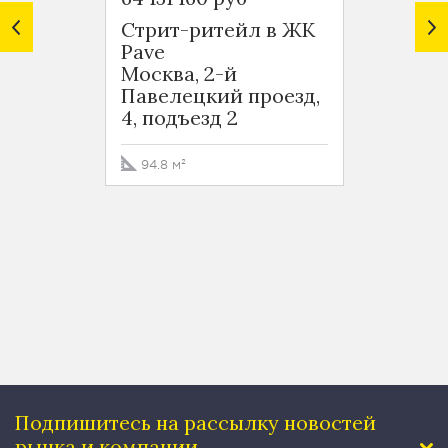
Стрит-ритейл в ЖК
Ритей
Pave
Павел
Москва, 2-й
Моск
Павелецкий проезд,
адми
4, подъезд 2
округ
район
Павел
94.8 м²
к15
49.5 
Подпишитесь на рассылку
новостей
рынка и компании