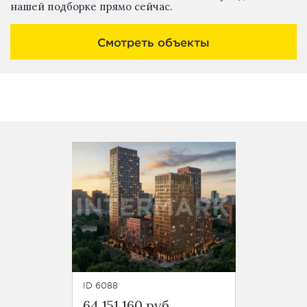
нашей подборке прямо сейчас.
Смотреть объекты
ID 6088
ID 6186
64 151 160 руб
56 23