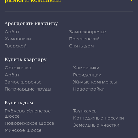
Арендовать квартиру
Арбат
Замоскворечье
Хамовники
Пресненский
Тверской
Снять дом
Купить квартиру
Остоженка
Хамовники
Арбат
Резиденции
Замоскворечье
Жилые комплексы
Патриаршие пруды
Новостройки
Купить дом
Рублево-Успенское
Таунхаусы
шоссе
Коттеджные поселки
Новорижское шоссе
Земельные участки
Минское шоссе