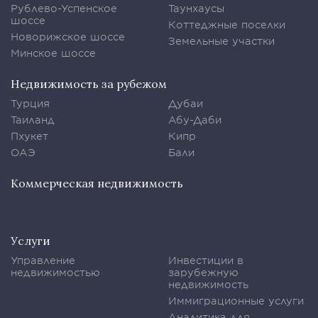
Рублево-Успенское
Таунхаусы
шоссе
Коттеджные поселки
Новорижское шоссе
Земельные участки
Минское шоссе
Недвижимость за рубежом
Турция
Дубаи
Таиланд
Абу-Даби
Пхукет
Кипр
ОАЭ
Бали
Коммерческая недвижимость
Услуги
Управление
Инвестиции в
недвижимостью
зарубежную
недвижимость
Иммиграционные услуги
Аналитика для