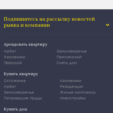
Подпишитесь на рассылку
новостей
рынка и компании
Арендовать квартиру
Арбат
Замоскворечье
Хамовники
Пресненский
Тверской
Снять дом
Купить квартиру
Остоженка
Хамовники
Арбат
Резиденции
Замоскворечье
Жилые комплексы
Патриаршие пруды
Новостройки
Купить дом