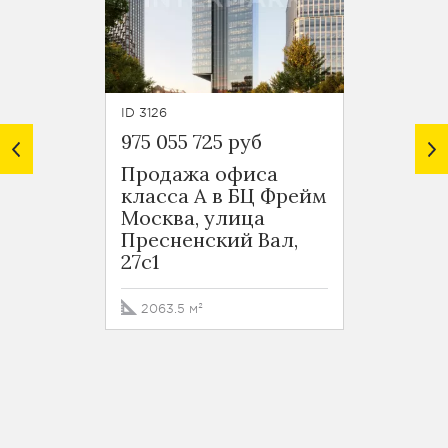
ID 3126
ID 3581
975 055 725 руб
13 672
Продажа офиса
Делов
класса А в БЦ Фрейм
метро
Москва, улица
Москв
Пресненский Вал,
улица
27с1
16277
2063.5 м²