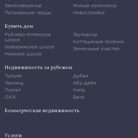
Замоскворечье
Жилые комплексы
Патриаршие пруды
Новостройки
Купить дом
Рублево-Успенское
Таунхаусы
шоссе
Коттеджные поселки
Новорижское шоссе
Земельные участки
Минское шоссе
Недвижимость за рубежом
Турция
Дубаи
Таиланд
Абу-Даби
Пхукет
Кипр
ОАЭ
Бали
Коммерческая недвижимость
Услуги