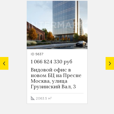
ID 5637
ID 5635
1 066 824 330 руб
1 017 
Видовой офис в
Видов
новом БЦ на Пресне
новом
Москва, улица
Москв
Грузинский Вал, 3
Грузи
2063.5 м²
2063.