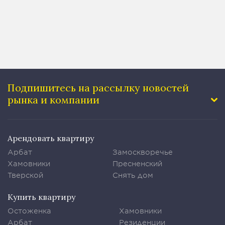
Подпишитесь на рассылку
новостей
рынка и компании
Арендовать квартиру
Арбат
Замоскворечье
Хамовники
Пресненский
Тверской
Снять дом
Купить квартиру
Остоженка
Хамовники
Арбат
Резиденции