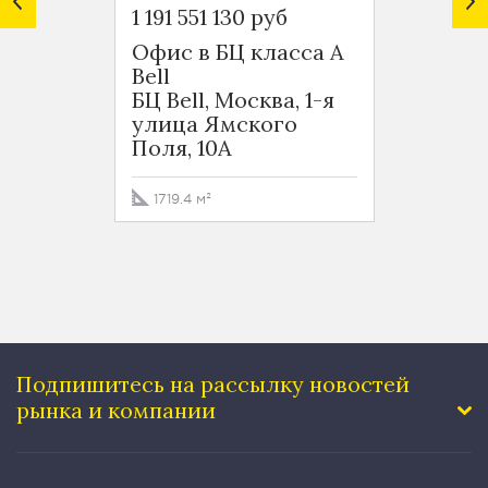
1 191 551 130 руб
1 416 
Офис в БЦ класса А
Офис 
Bell
Bell
БЦ Bell, Москва, 1-я
БЦ Bel
улица Ямского
улица
Поля, 10А
Поля,
1719.4 м²
1471.1 
Подпишитесь на рассылку
новостей
рынка и компании