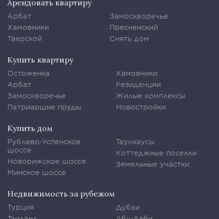
Арендовать квартиру
Арбат
Замоскворечье
Хамовники
Пресненский
Тверской
Снять дом
Купить квартиру
Остоженка
Хамовники
Арбат
Резиденции
Замоскворечье
Жилые комплексы
Патриаршие пруды
Новостройки
Купить дом
Рублево-Успенское
Таунхаусы
шоссе
Коттеджные поселки
Новорижское шоссе
Земельные участки
Минское шоссе
Недвижимость за рубежом
Турция
Дубаи
Таиланд
Абу-Даби