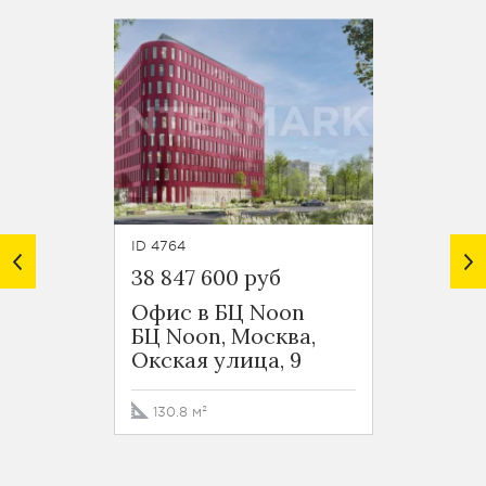
ID 4764
ID 4763
38 847 600 руб
47 85
Офис в БЦ Noon
Офис 
БЦ Noon, Москва,
БЦ No
Окская улица, 9
Окска
130.8 м²
159.5 