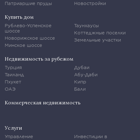
Патриаршие пруды
Новостройки
Купить дом
Рублево-Успенское
Таунхаусы
шоссе
Коттеджные поселки
Новорижское шоссе
Земельные участки
Минское шоссе
Недвижимость за рубежом
Турция
Дубаи
Таиланд
Абу-Даби
Пхукет
Кипр
ОАЭ
Бали
Коммерческая недвижимость
Услуги
Управление
Инвестиции в