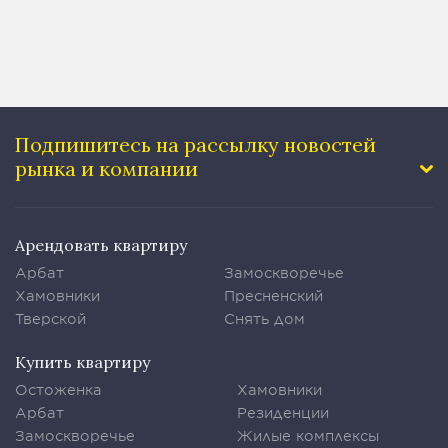
Подпишитесь на рассылку
новостей
рынка и компании
Арендовать квартиру
Арбат
Замоскворечье
Хамовники
Пресненский
Тверской
Снять дом
Купить квартиру
Остоженка
Хамовники
Арбат
Резиденции
Замоскворечье
Жилые комплексы