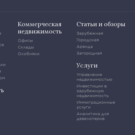
Коммерческая
Статьи и обзоры
недвижимость
е
Зарубежная
Городская
Офисы
се
Аренда
Склады
Загородная
Особняки
Услуги
лки
и
Управление
ом
недвижимостью
Инвестиции в
ть
зарубежную
недвижимость
Иммиграционные
услуги
Аналитика для
девелоперов