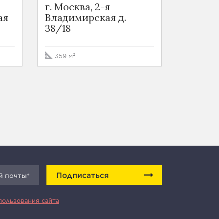
г. Москва, 2-я
Москва,
ая
Владимирская д.
Владим
38/18
18Ас3
359 м²
4529 м²
Подписаться
пользования сайта