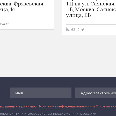
сква, Фрязевская
ТЦ на ул. Саянская,
ца, 1с1
11Б, Москва, Саянск
улица, 11Б
054 м²
6342 м²
ных данных, принимаю
Политику конфиденциальности
и
Условия ис
 мероприятиях и эксклюзивных предложениях, рассылки