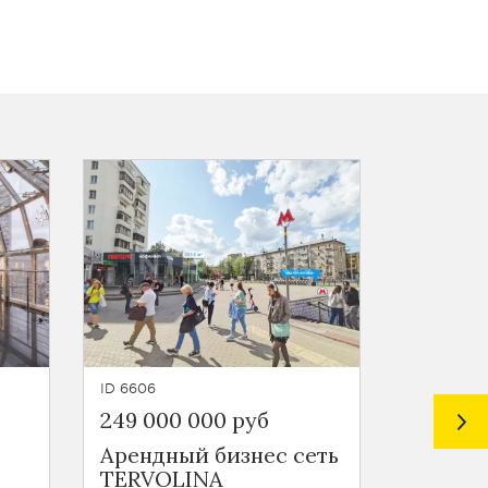
ID 6606
ID 3199
249 000 000 руб
220 00
Арендный бизнес сеть
Земля 
TERVOLINA
у м.Пе