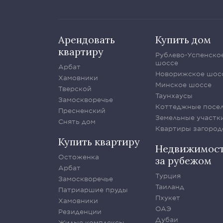
Арендовать
Купить дом
квартиру
Рублево-Успенско
шоссе
Арбат
Новорижское шос
Хамовники
Минское шоссе
Тверской
Таунхаусы
Замоскворечье
Коттеджные посе
Пресненский
Земельные участк
Снять дом
Квартиры загород
Купить квартиру
Недвижимос
Остоженка
за рубежом
Арбат
Турция
Замоскворечье
Таиланд
Патриаршие пруды
Пхукет
Хамовники
ОАЭ
Резиденции
Дубаи
Жилые комплексы