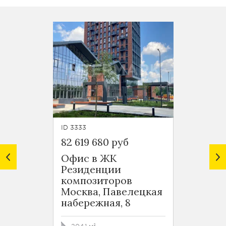
ID 3333
ID 6088
82 619 680 руб
64 151
Офис в ЖК
Стрит
Резиденции
Pave
композиторов
Москв
Москва, Павелецкая
Павел
набережная, 8
4, под