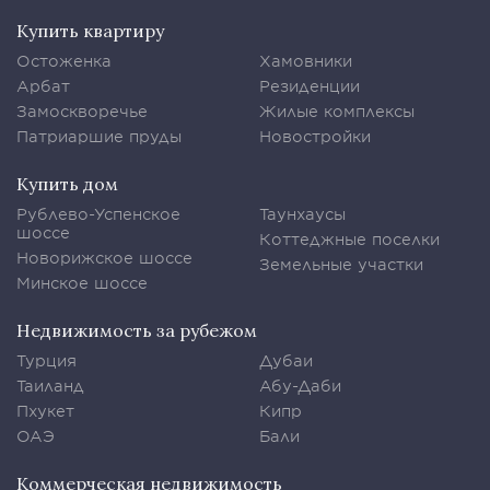
Купить квартиру
Остоженка
Хамовники
Арбат
Резиденции
Замоскворечье
Жилые комплексы
Патриаршие пруды
Новостройки
Купить дом
Рублево-Успенское
Таунхаусы
шоссе
Коттеджные поселки
Новорижское шоссе
Земельные участки
Минское шоссе
Недвижимость за рубежом
Турция
Дубаи
Таиланд
Абу-Даби
Пхукет
Кипр
ОАЭ
Бали
Коммерческая недвижимость