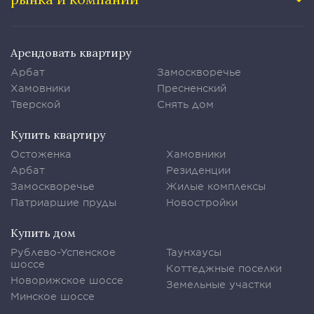
Арендовать квартиру
Арбат
Замоскворечье
Хамовники
Пресненский
Тверской
Снять дом
Купить квартиру
Остоженка
Хамовники
Арбат
Резиденции
Замоскворечье
Жилые комплексы
Патриаршие пруды
Новостройки
Купить дом
Рублево-Успенское
Таунхаусы
шоссе
Коттеджные поселки
Новорижское шоссе
Земельные участки
Минское шоссе