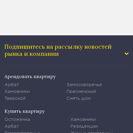
Подпишитесь на рассылку
новостей
рынка и компании
Арендовать квартиру
Арбат
Замоскворечье
Хамовники
Пресненский
Тверской
Снять дом
Купить квартиру
Остоженка
Хамовники
Арбат
Резиденции
Замоскворечье
Жилые комплексы