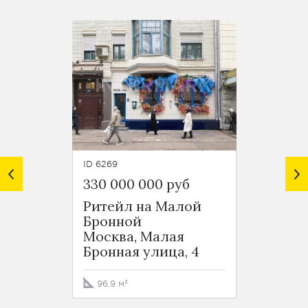
ID 6269
ID 1674
330 000 000 руб
290 0
Ритейл на Малой
Поме
Бронной
ресто
Москва, Малая
Росси
Бронная улица, 4
Глин
переу
96.9 м²
489.2