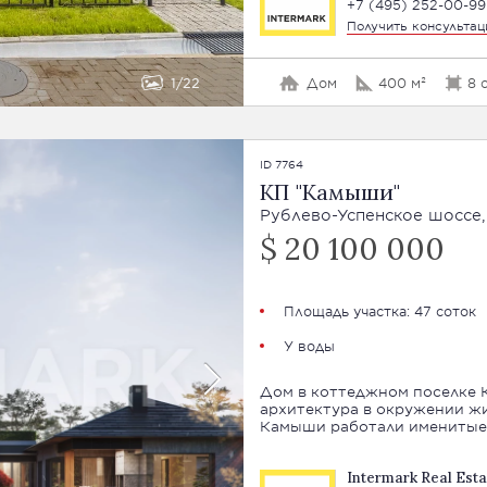
+7 (495) 252-00-99
Получить консульта
1
22
Дом
400 м²
8 
ID 7764
КП "Камыши"
Рублево-Успенское шоссе,
$ 20 100 000
Площадь участка: 47 соток
У воды
Дом в коттеджном поселке 
архитектура в окружении живопис
Камыши работали именитые 
Intermark Real Esta