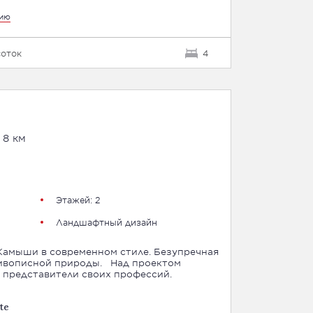
цию
соток
4
 8 км
Этажей: 2
Ландшафтный дизайн
Камыши в современном стиле. Безупречная
ной природы. Над проектом
представители своих профессий.
te