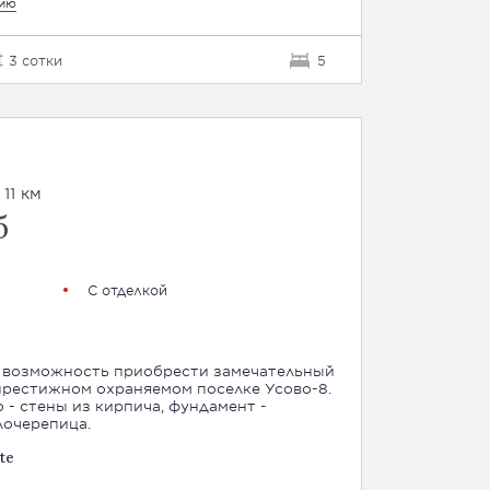
цию
3 сотки
5
11 км
б
С отделкой
 возможность приобрести замечательный
престижном охраняемом поселке Усово-8.
 - стены из кирпича, фундамент -
лочерепица.
te