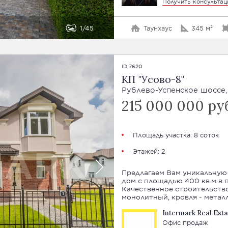
Получить консульта
1
45
Таунхаус
345 м²
ID 7620
КП "Усово-8"
Рублево-Успенское шоссе, 
215 000 000 ру
Площадь участка: 8 соток
Этажей: 2
Предлагаем Вам уникальную
дом с площадью 400 кв.м в 
Качественное строительство
монолитный, кровля - метал
Intermark Real Esta
Офис продаж