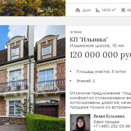
1
22
Дом
1400 м²
49
ID 9242
КП "Ильинка"
Ильинское шоссе, 10 км
120 000 000 ру
Площадь участка: 3 сотки
Этажей: 2
Отличное предложение "под 
комфортно спланировано вн
использованы дорогие, каче
продаже только со встроен
Лилия Кузьмина
Офис продаж
+7 (495) 252 00 99