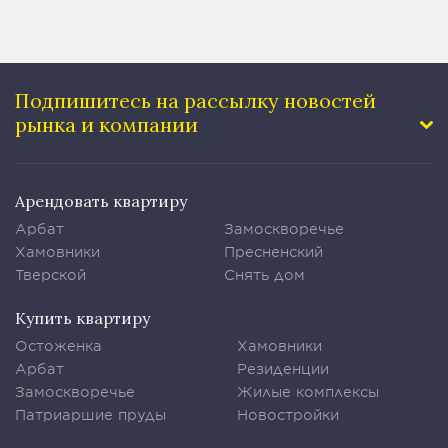
Подпишитесь на рассылку
новостей
рынка и компании
Арендовать квартиру
Арбат
Замоскворечье
Хамовники
Пресненский
Тверской
Снять дом
Купить квартиру
Остоженка
Хамовники
Арбат
Резиденции
Замоскворечье
Жилые комплексы
Патриаршие пруды
Новостройки