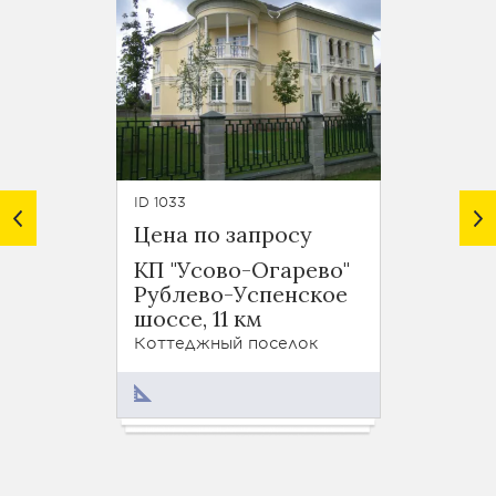
ID 1033
ID 1139
Цена по запросу
от 76
КП "Усово-Огарево"
КП "У
Рублево-Успенское
Рубле
шоссе, 11 км
шоссе,
Коттеджный поселок
Коттед
300 -