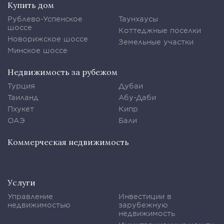
Купить дом
Рублево-Успенское
Таунхаусы
шоссе
Коттеджные поселки
Новорижское шоссе
Земельные участки
Минское шоссе
Недвижимость за рубежом
Турция
Дубаи
Таиланд
Абу-Даби
Пхукет
Кипр
ОАЭ
Бали
Коммерческая недвижимость
Услуги
Управление
Инвестиции в
недвижимостью
зарубежную
недвижимость