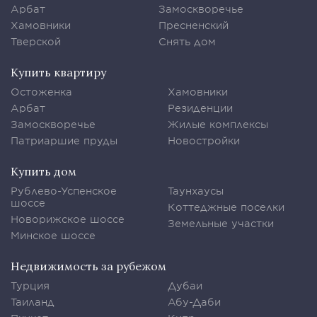
Арбат
Замоскворечье
Хамовники
Пресненский
Тверской
Снять дом
Купить квартиру
Остоженка
Хамовники
Арбат
Резиденции
Замоскворечье
Жилые комплексы
Патриаршие пруды
Новостройки
Купить дом
Рублево-Успенское
Таунхаусы
шоссе
Коттеджные поселки
Новорижское шоссе
Земельные участки
Минское шоссе
Недвижимость за рубежом
Турция
Дубаи
Таиланд
Абу-Даби