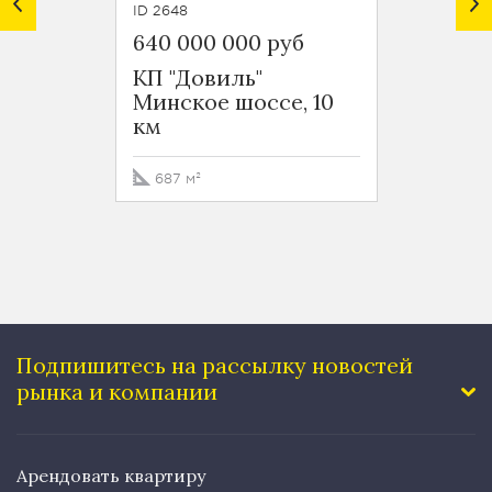
ID 2648
ID 3778
640 000 000 руб
640 0
КП "Довиль"
КП "Д
Минское шоссе, 10
Минск
км
км
687 м²
658 м
Подпишитесь на рассылку
новостей
рынка и компании
Арендовать квартиру