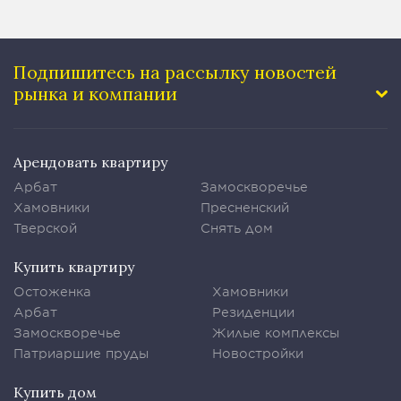
Подпишитесь на рассылку
новостей
рынка и компании
Арендовать квартиру
Арбат
Замоскворечье
Хамовники
Пресненский
Тверской
Снять дом
Купить квартиру
Остоженка
Хамовники
Арбат
Резиденции
Замоскворечье
Жилые комплексы
Патриаршие пруды
Новостройки
Купить дом