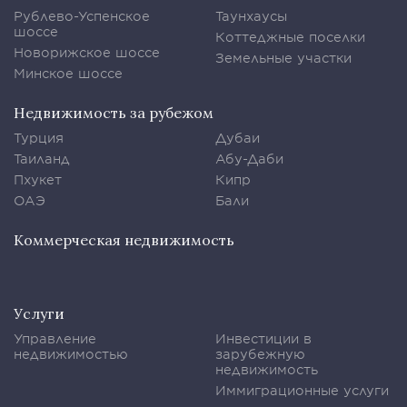
Рублево-Успенское
Таунхаусы
шоссе
Коттеджные поселки
Новорижское шоссе
Земельные участки
Минское шоссе
Недвижимость за рубежом
Турция
Дубаи
Таиланд
Абу-Даби
Пхукет
Кипр
ОАЭ
Бали
Коммерческая недвижимость
Услуги
Управление
Инвестиции в
недвижимостью
зарубежную
недвижимость
Иммиграционные услуги