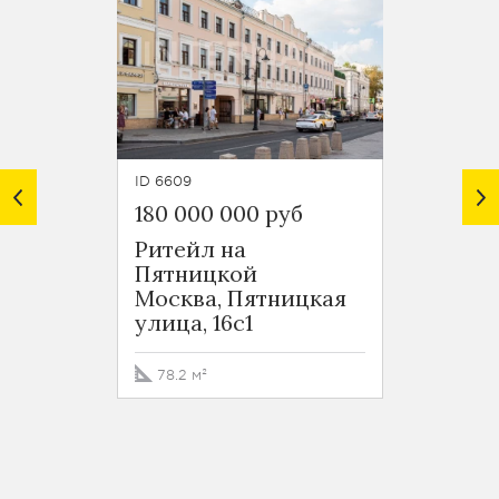
ID 6609
ID 4314
180 000 000 руб
230 6
Ритейл на
Ритей
Пятницкой
Рунов
Москва, Пятницкая
Москв
улица, 16с1
переу
78.2 м²
271.4 