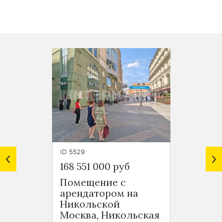
ID 5529
ID 6887
168 551 000 руб
221 39
Помещение с
Офис
арендатором на
Ками
Никольской
Москв
Москва, Никольская
Кисе