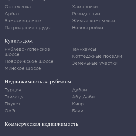
Остоженка
Хамовники
Арбат
Резиденции
Замоскворечье
Жилые комплексы
Патриаршие пруды
Новостройки
Купить дом
Рублево-Успенское
Таунхаусы
шоссе
Коттеджные поселки
Новорижское шоссе
Земельные участки
Минское шоссе
Недвижимость за рубежом
Турция
Дубаи
Таиланд
Абу-Даби
Пхукет
Кипр
ОАЭ
Бали
Коммерческая недвижимость