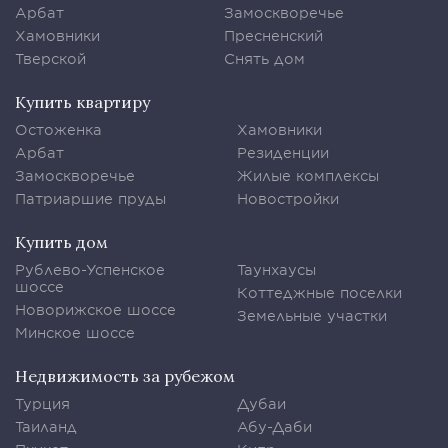
Арбат
Замоскворечье
Хамовники
Пресненский
Тверской
Снять дом
Купить квартиру
Остоженка
Хамовники
Арбат
Резиденции
Замоскворечье
Жилые комплексы
Патриаршие пруды
Новостройки
Купить дом
Рублево-Успенское
Таунхаусы
шоссе
Коттеджные поселки
Новорижское шоссе
Земельные участки
Минское шоссе
Недвижимость за рубежом
Турция
Дубаи
Таиланд
Абу-Даби