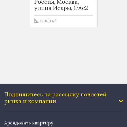
Россия, Москва,
Москв
улица Искры, 17Ас2
Сельс
улица
12000 м²
281.3 
Подпишитесь на рассылку
новостей
рынка и компании
Арендовать квартиру