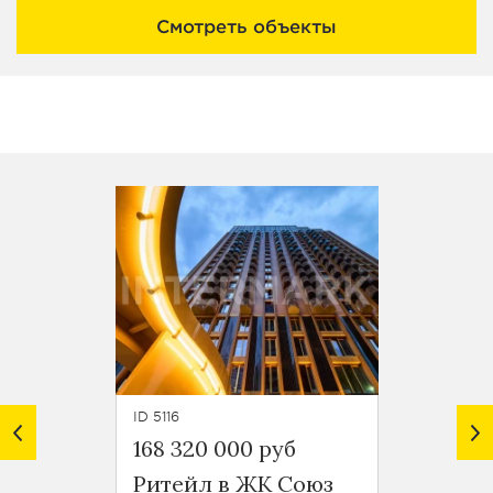
Смотреть объекты
ID 5116
ID 5113
168 320 000 руб
124 93
Ритейл в ЖК Союз
Ритей