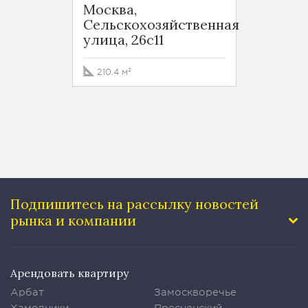
Москва,
Москв
Сельскохозяйственная
Сельс
улица, 26с11
улица,
210.4 м²
146.8 
Подпишитесь на рассылку
новостей
рынка и компании
Арендовать квартиру
Арбат
Замоскворечье
Хамовники
Пресненский