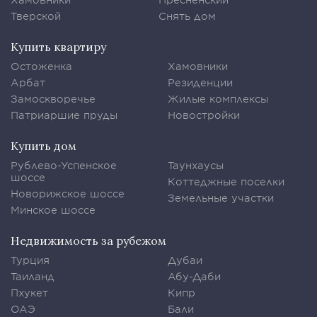
Тверской
Снять дом
Купить квартиру
Остоженка
Хамовники
Арбат
Резиденции
Замоскворечье
Жилые комплексы
Патриаршие пруды
Новостройки
Купить дом
Рублево-Успенское
Таунхаусы
шоссе
Коттеджные поселки
Новорижское шоссе
Земельные участки
Минское шоссе
Недвижимость за рубежом
Турция
Дубаи
Таиланд
Абу-Даби
Пхукет
Кипр
ОАЭ
Бали