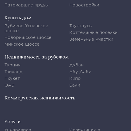
Патриаршие пруды
Новостройки
Купить дом
Рублево-Успенское
Таунхаусы
шоссе
Коттеджные поселки
Новорижское шоссе
Земельные участки
Минское шоссе
Недвижимость за рубежом
Турция
Дубаи
Таиланд
Абу-Даби
Пхукет
Кипр
ОАЭ
Бали
Коммерческая недвижимость
Услуги
Управление
Инвестиции в