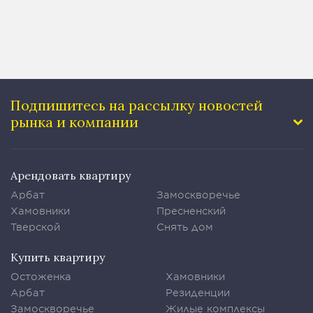
Подпишитесь на рассылку
новостей
рынка и компании
Арендовать квартиру
Арбат
Замоскворечье
Хамовники
Пресненский
Тверской
Снять дом
Купить квартиру
Остоженка
Хамовники
Арбат
Резиденции
Замоскворечье
Жилые комплексы