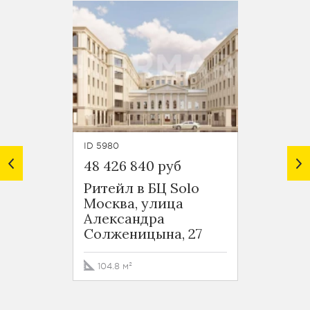
ID 5980
ID 6618
48 426 840 руб
49 00
Ритейл в БЦ Solo
Помещ
Москва, улица
прост
Александра
ВинЗ
Солженицына, 27
Москв
Сыро
переу
104.8 м²
240 м