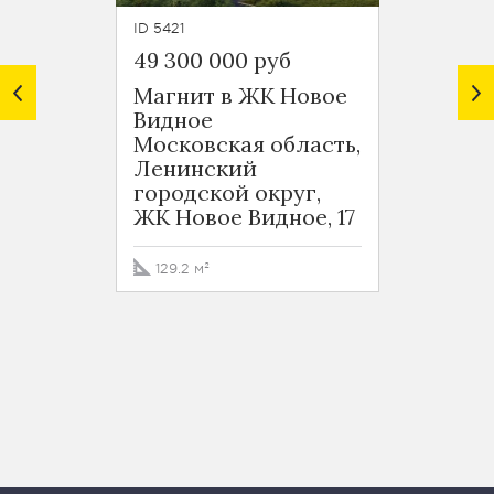
ID 5421
ID 4913
49 300 000 руб
33 00
Магнит в ЖК Новое
Ритей
Видное
Видн
Московская область,
Моско
Ленинский
Лени
городской округ,
город
ЖК Новое Видное, 17
ЖК Но
129.2 м²
128.9 